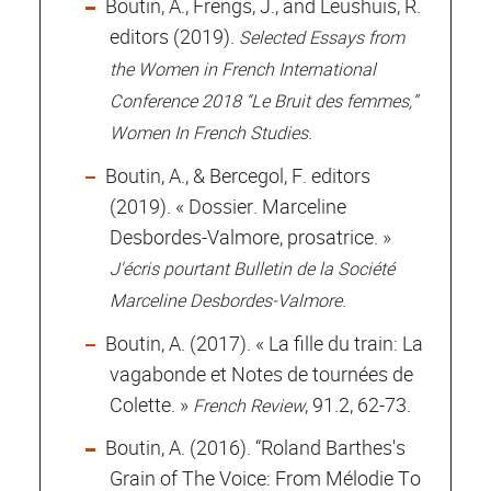
Boutin, A., Frengs, J., and Leushuis, R.
editors (2019).
Selected Essays from
the Women in French International
Conference 2018
“Le Bruit des femmes,”
.
Women In French Studies
Boutin, A., & Bercegol, F. editors
(2019). « Dossier. Marceline
Desbordes-Valmore, prosatrice. »
J'écris pourtant Bulletin de la Société
.
Marceline Desbordes-Valmore
Boutin, A. (2017). « La fille du train: La
vagabonde et Notes de tournées de
Colette. »
, 91.2, 62-73.
French Review
Boutin, A. (2016). “Roland Barthes's
Grain of The Voice: From Mélodie To