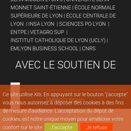
MONNET SAINT-ÉTIENNE | ÉCOLE NORMALE
SUPÉRIEURE DE LYON | ÉCOLE CENTRALE DE
LYON | INSA LYON | SCIENCES PO LYON |
ENTPE | VETAGRO SUP |
INSTITUT CATHOLIQUE DE LYON (UCLY) |
EMLYON BUSINESS SCHOOL | CNRS
AVEC LE SOUTIEN DE
Ce site utilise Xiti. En appuyant sur le bouton "j'accepte"
Mentions légales
vous nous autorisez à déposer des cookies à des fins
de mesure d'audience. L'acceptation du dépot de
cookies, est notre unique moyen pour améliorer votre
confort sur le site.
J'accepte
Je refuse