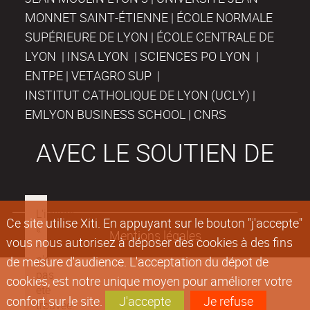
MONNET SAINT-ÉTIENNE | ÉCOLE NORMALE
SUPÉRIEURE DE LYON | ÉCOLE CENTRALE DE
LYON | INSA LYON | SCIENCES PO LYON |
ENTPE | VETAGRO SUP |
INSTITUT CATHOLIQUE DE LYON (UCLY) |
EMLYON BUSINESS SCHOOL | CNRS
AVEC LE SOUTIEN DE
Ce site utilise Xiti. En appuyant sur le bouton "j'accepte"
Mentions légales
vous nous autorisez à déposer des cookies à des fins
de mesure d'audience. L'acceptation du dépot de
cookies, est notre unique moyen pour améliorer votre
confort sur le site.
J'accepte
Je refuse