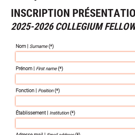
INSCRIPTION PRÉSENTATIO
2025-2026 COLLEGIUM FELLOW
Nom |
(*)
Surname
Prénom |
(*)
First name
Fonction |
(*)
Position
Établissement |
(*)
Institution
Adresse mail |
(*)
Email address