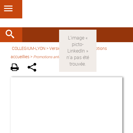
COLLEGIUM-LYON
>
Version française
> Promotions
accueillies >
Promotions antérieures