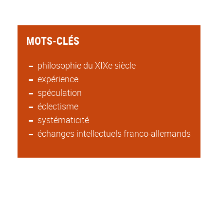
MOTS-CLÉS
philosophie du XIXe siècle
expérience
spéculation
éclectisme
systématicité
échanges intellectuels franco-allemands