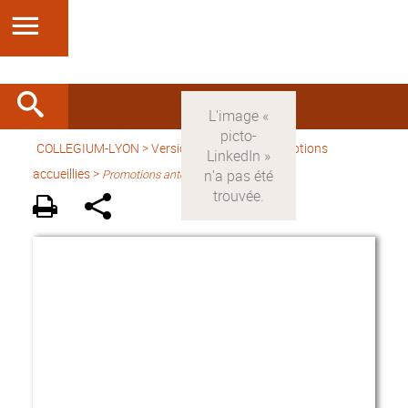
COLLEGIUM-LYON
>
Version française
> Promotions
accueillies >
Promotions antérieures