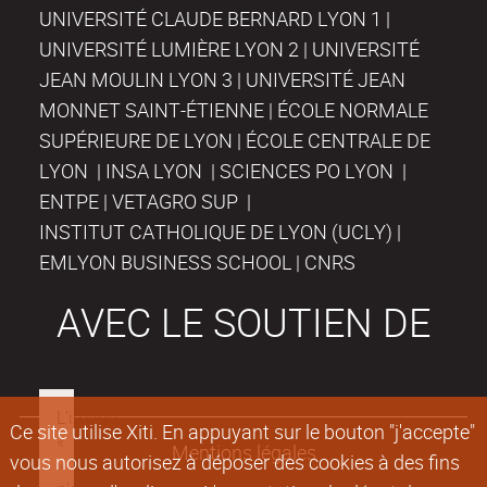
UNIVERSITÉ CLAUDE BERNARD LYON 1 |
UNIVERSITÉ LUMIÈRE LYON 2 | UNIVERSITÉ
JEAN MOULIN LYON 3 | UNIVERSITÉ JEAN
MONNET SAINT-ÉTIENNE | ÉCOLE NORMALE
SUPÉRIEURE DE LYON | ÉCOLE CENTRALE DE
LYON | INSA LYON | SCIENCES PO LYON |
ENTPE | VETAGRO SUP |
INSTITUT CATHOLIQUE DE LYON (UCLY) |
EMLYON BUSINESS SCHOOL | CNRS
AVEC LE SOUTIEN DE
Ce site utilise Xiti. En appuyant sur le bouton "j'accepte"
Mentions légales
vous nous autorisez à déposer des cookies à des fins