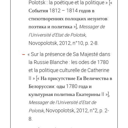
Polotsk : la poétique et la politique » [«
События 1812 – 1814 годов в
стихотворениях полоцких иезуитов:
поэтика и политика »],
Messager de
,
l’Université d’Etat de Polotsk
Novopolotsk, 2012, n°10, p. 2‐8.
« Sur la présence de Sa Majesté dans
la Russie Blanche : les odes de 1780
et la politique culturelle de Catherine
II » [« На присутствие Ея Величества в
Белоруссии: оды 1780 года и
культурная политика Екатерины II »],
Messager de l’Université d’Etat de
, Novopolotsk, 2012, n°2, p. 2‐
Polotsk
8.