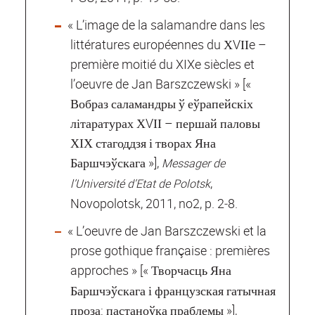
« L’image de la salamandre dans les
littératures européennes du ХVІІe –
première moitié du XIXe siècles et
l’oeuvre de Jan Barszczewski » [«
Вобраз саламандры ў еўрапейскіх
літаратурах ХVІІ – першай паловы
ХІХ стагоддзя і творах Яна
Баршчэўскага »],
Messager de
,
l’Université d’Etat de Polotsk
Novopolotsk, 2011, no2, p. 2‐8.
« L’oeuvre de Jan Barszczewski et la
prose gothique française : premières
approches »
[« Творчасць Яна
Баршчэўскага і французская гатычная
проза: пастаноўка праблемы »],