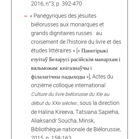
2016, n°3, p. 392‐470.
« Panégyriques des jésuites
biélorusses aux monarques et
grands dignitaires russes : au
croisement de l’histoire du livre et des
études littéraires » [« Панегірыкі
езуітаў Беларусі расійскім манархам і
вяльможам: кнігазнаўчы і
філалагічны падыходы »], Actes du
onzième colloque international
Culture du livre biélorusse du XIe au
, sous la direction
début du XXe siècles
de Halina Kireeva, Tatsiana Sapieha,
Aliaksandr Soucha, Minsk,
Bibliothèque nationale de Biélorussie,
2015, p. 158‐163.