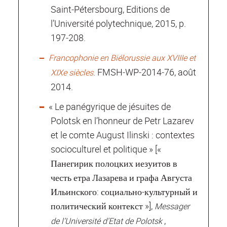
Saint‐Pétersbourg, Editions de
l’Université polytechnique, 2015, p.
197‐208.
Francophonie en Biélorussie aux XVIIIe et
. FMSH‐WP‐2014‐76, août
XIXe siècles
2014.
« Le panégyrique de jésuites de
Polotsk en l’honneur de Petr Lazarev
et le comte August Ilinski : contextes
socioculturel et politique » [«
Панегирик полоцких иезуитов в
честь етра Лазарева и графа Августа
Ильинского: социально‐культурный и
политический контекст »],
Messager
,
de l’Université d’Etat de Polotsk