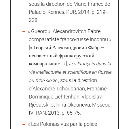
sous la direction de Marie‐France de
Palacio, Rennes, PUR, 2014, p. 219‐
228.
« Gueorgui Alexandrovitch Fabre,
comparatiste franco‐russe inconnu »
[« Георгий Александрович Фабр –
неизвестный франко‐русский
компаративист »],
Les Français dans la
vie intellectuelle et scientifique en Russie
, sous la direction
au XIXe siècle
d’Alexandre Tchoubarian, Francine‐
Dominique Lichtenhan, Vladislav
Rjéoutski et Irina Okouneva, Moscou,
IVI RAN, 2013, p. 65‐75.
« Les Polonais vus par la police