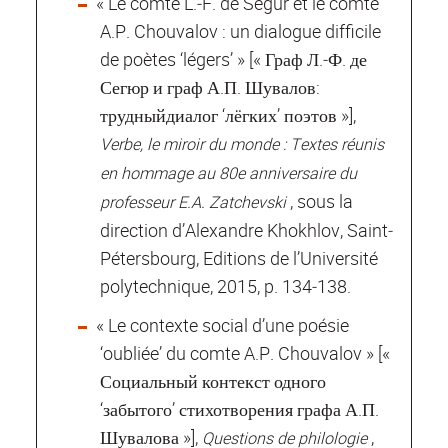
« Le comte L.‐F. de Ségur et le comte
A.P. Chouvalov : un dialogue difficile
de poètes ‘légers’ » [« Граф Л.‐Ф. де
Сегюр и граф А.П. Шувалов:
трудныйдиалог ‘лёгких’ поэтов »],
Verbe, le miroir du monde : Textes réunis
en hommage au 80e anniversaire du
, sous la
professeur E.A. Zatchevski
direction d’Alexandre Khokhlov, Saint‐
Pétersbourg, Editions de l’Université
polytechnique, 2015, p. 134‐138.
« Le contexte social d’une poésie
‘oubliée’ du comte A.P. Chouvalov » [«
Социальный контекст одного
‘забытого’ стихотворения графа А.П.
Шувалова »],
,
Questions de philologie