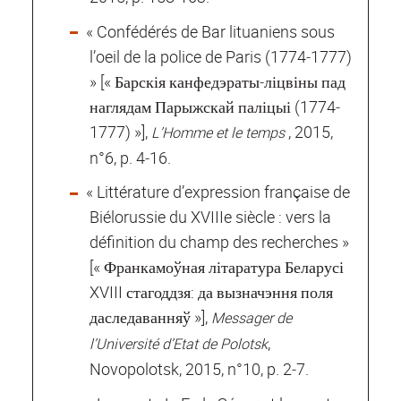
« Confédérés de Bar lituaniens sous
l’oeil de la police de Paris (1774‐1777)
» [« Барскія канфедэраты‐ліцвіны пад
наглядам Парыжскай паліцыі (1774‐
1777) »],
, 2015,
L’Homme et le temps
n°6, p. 4‐16.
« Littérature d’expression française de
Biélorussie du XVIIIe siècle : vers la
définition du champ des recherches »
[« Франкамоўная літаратура Беларусі
XVIII стагоддзя: да вызначэння поля
даследаванняў »],
Messager de
,
l’Université d’Etat de Polotsk
Novopolotsk, 2015, n°10, p. 2‐7.