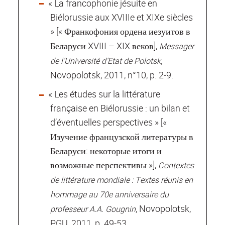
« La francophonie jésuite en
Biélorussie aux XVIIIe et XIXe siècles
»
[« Франкофония ордена иезуитов в
Беларуси XVIII – XIX веков],
Messager
,
de l’Université d’Etat de Polotsk
Novopolotsk, 2011, n°10, p. 2‐9.
« Les études sur la littérature
française en Biélorussie : un bilan et
d’éventuelles perspectives »
[«
Изучение французской литературы в
Беларуси: некоторые итоги и
возможные перспективы »],
Contextes
de littérature mondiale : Textes réunis en
hommage au 70e anniversaire du
, Novopolotsk,
professeur A.A. Gougnin
PGU, 2011, p. 49‐53.