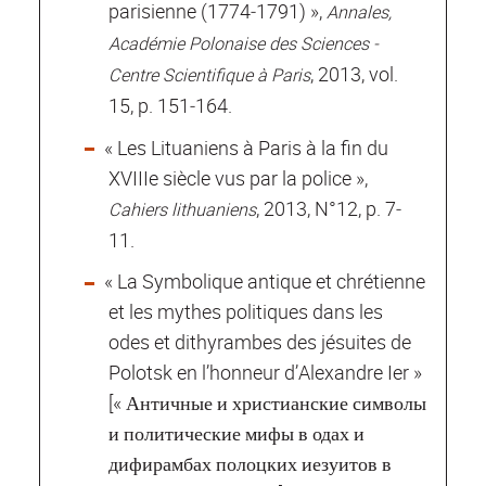
parisienne (1774‐1791) »,
Annales,
Académie Polonaise des Sciences ‐
, 2013, vol.
Centre Scientifique à Paris
15, p. 151‐164.
« Les Lituaniens à Paris à la fin du
XVIIIe siècle vus par la police »,
, 2013, N°12, p. 7‐
Cahiers lithuaniens
11.
« La Symbolique antique et chrétienne
et les mythes politiques dans les
odes et dithyrambes des jésuites de
Polotsk en l’honneur d’Alexandre Ier »
[« Античные и христианские символы
и политические мифы в одах и
дифирамбах полоцких иезуитов в