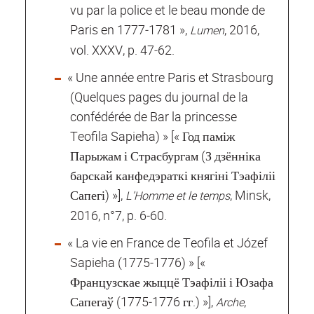
vu par la police et le beau monde de
Paris en 1777‐1781 »,
, 2016,
Lumen
vol. XXXV, p. 47‐62.
« Une année entre Paris et Strasbourg
(Quelques pages du journal de la
confédérée de Bar la princesse
Teofila Sapieha) » [« Год паміж
Парыжам і Страсбургам (З дзённіка
барскай канфедэраткі княгіні Тэафіліі
Сапегі) »],
, Minsk,
L’Homme et le temps
2016, n°7, p. 6‐60.
« La vie en France de Teofila et Józef
Sapieha (1775‐1776) » [«
Французскае жыццё Тэафіліі і Юзафа
Сапегаў (1775‐1776 гг.) »],
,
Arche