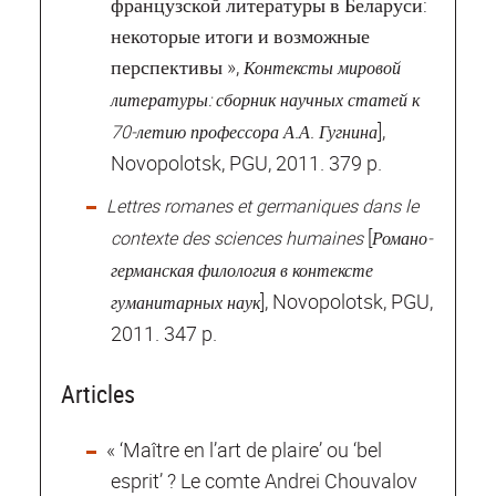
французской литературы в Беларуси:
некоторые итоги и возможные
перспективы »,
Контексты мировой
литературы: сборник научных статей к
],
70‐летию профессора А.А. Гугнина
Novopolotsk, PGU, 2011. 379 p.
Lettres romanes et germaniques dans le
[
contexte des sciences humaines
Романо‐
германская филология в контексте
], Novopolotsk, PGU,
гуманитарных наук
2011. 347 p.
Articles
« ‘Maître en l’art de plaire’ ou ‘bel
esprit’ ? Le comte Andrei Chouvalov