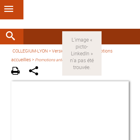
COLLEGIUM-LYON
>
Version française
> Promotions
accueillies >
Promotions antérieures