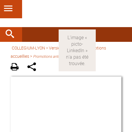
COLLEGIUM-LYON
>
Version française
> Promotions
accueillies >
Promotions antérieures