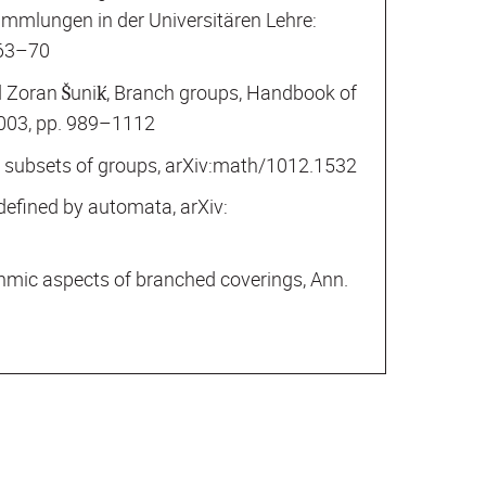
ammlungen in der Universitären Lehre:
 63–70
nd Zoran Šuniḱ, Branch groups, Handbook of
2003, pp. 989–1112
al subsets of groups, arXiv:math/1012.1532
defined by automata, arXiv:
thmic aspects of branched coverings, Ann.