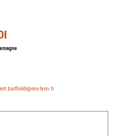
DI
lemagne
rent.bartholdi@ens-lyon.fr