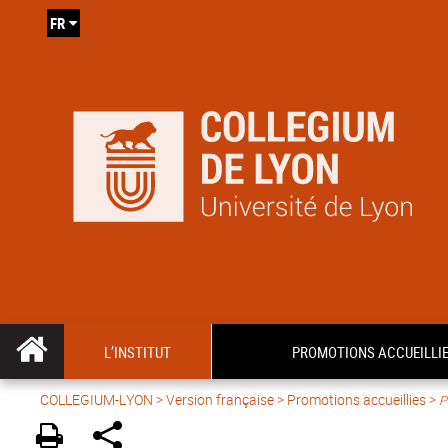
FR
L’INSTITUT
PROMOTIONS ACCUEILLI
COLLEGIUM-LYON
>
Version française
> Promotions accueillies >
P