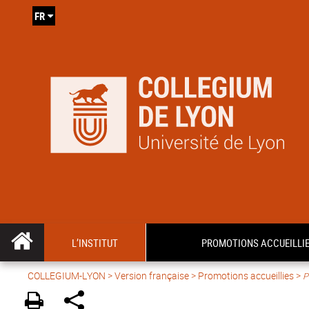
FR
L’INSTITUT
PROMOTIONS ACCUEILLI
COLLEGIUM-LYON
>
Version française
> Promotions accueillies >
P