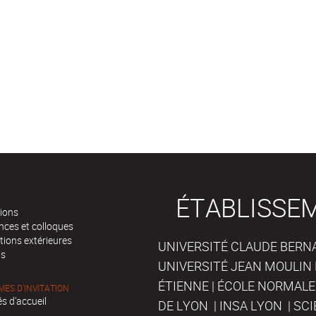
ÉTABLISSE
tions
nces et colloques
tions extérieures
UNIVERSITÉ CLAUDE BERNAR
ts
UNIVERSITÉ JEAN MOULIN 
ÉTIENNE | ÉCOLE NORMALE
ES D'INVITATION
s d'accueil
DE LYON | INSA LYON | SC