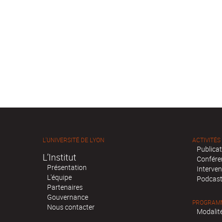
L'UNIVERSITÉ DE LYON
ACTIVITÉS
Publica
L’Institut
Confére
Présentation
Interven
L'équipe
Podcas
Partenaires
Gouvernance
PROGRAMM
Nous contacter
Modalité