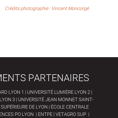
Crédits photographie : Vincent Moncorgé
MENTS PARTENAIRES
D LYON 1 | UNIVERSITÉ LUMIÈRE LYON 2 |
LYON 3 | UNIVERSITÉ JEAN MONNET SAINT-
 SUPÉRIEURE DE LYON | ÉCOLE CENTRALE
IENCES PO LYON | ENTPE | VETAGRO SUP |