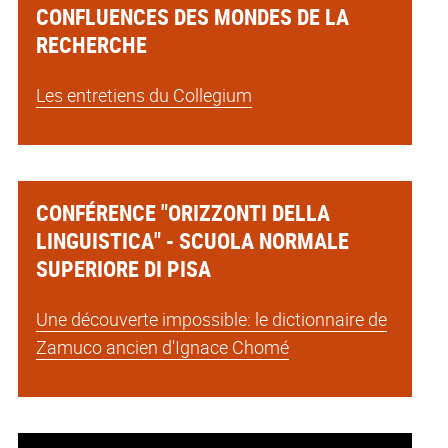
CONFLUENCES DES MONDES DE LA
RECHERCHE
Les entretiens du Collegium
CONFÉRENCE "ORIZZONTI DELLA
LINGUISTICA" - SCUOLA NORMALE
SUPERIORE DI PISA
Une découverte impossible: le dictionnaire de
Zamuco ancien d'Ignace Chomé