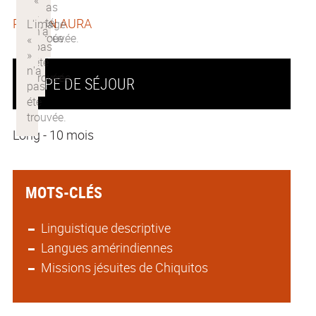
REGION AURA
TYPE DE SÉJOUR
Long - 10 mois
MOTS-CLÉS
Linguistique descriptive
Langues amérindiennes
Missions jésuites de Chiquitos