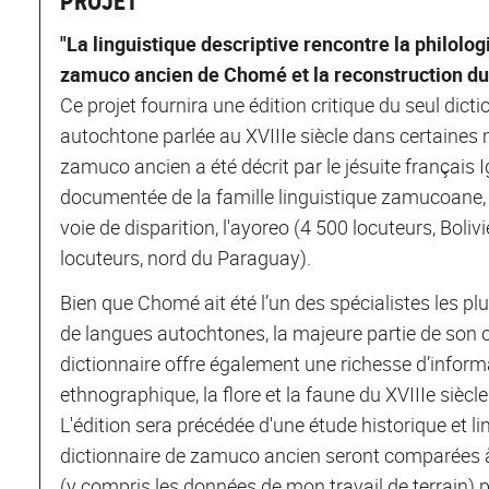
PROJET
"La linguistique descriptive rencontre la philologi
zamuco ancien de Chomé et la reconstruction d
Ce projet fournira une édition critique du seul dic
autochtone parlée au XVIIIe siècle dans certaines m
zamuco ancien a été décrit par le jésuite français
documentée de la famille linguistique zamucoane
voie de disparition, l'ayoreo (4 500 locuteurs, Bol
locuteurs, nord du Paraguay).
Bien que Chomé ait été l’un des spécialistes les 
de langues autochtones, la majeure partie de son o
dictionnaire offre également une richesse d’informa
ethnographique, la flore et la faune du XVIIIe siècle
L'édition sera précédée d'une étude historique et l
dictionnaire de zamuco ancien seront comparées 
(y compris les données de mon travail de terrain) p