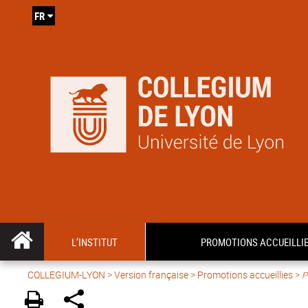
FR
L’INSTITUT
PROMOTIONS ACCUEILLI
COLLEGIUM-LYON
>
Version française
> Promotions accueillies >
P