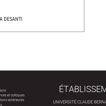
A DESANTI
ÉTABLISSE
tions
nces et colloques
tions extérieures
UNIVERSITÉ CLAUDE BERNAR
ts