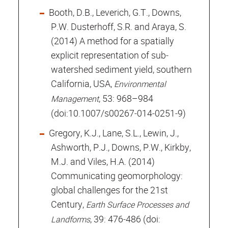
Booth, D.B., Leverich, G.T., Downs,
P.W. Dusterhoff, S.R. and Araya, S.
(2014) A method for a spatially
explicit representation of sub‐
watershed sediment yield, southern
California, USA,
Environmental
, 53: 968–984
Management
(doi:10.1007/s00267‐014‐0251‐9)
Gregory, K.J., Lane, S.L., Lewin, J.,
Ashworth, P.J., Downs, P.W., Kirkby,
M.J. and Viles, H.A. (2014)
Communicating geomorphology:
global challenges for the 21st
Century,
Earth Surface Processes and
, 39: 476‐486 (doi:
Landforms