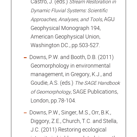
Castro, J. (eds.)
Stream Restoration in
Dynamic Fluvial Systems: Scientific
, AGU
Approaches, Analyses, and Tools
Geophysical Monograph 194,
American Geophysical Union,
Washington DC., pp.503‐527.
Downs, P.W. and Booth, D.B. (2011)
Geomorphology in environmental
management, in Gregory, K.J., and
Goudie, A.S. (eds.)
The SAGE Handbook
, SAGE Publications,
of Geomorphology
London, pp.78‐104.
Downs, P.W., Singer, M.S., Orr, B.K.,
Diggory, Z.E., Church, T.C. and Stella,
J.C. (2011) Restoring ecological