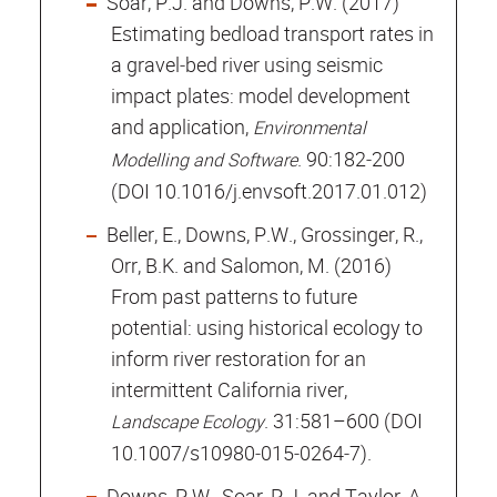
Soar, P.J. and Downs, P.W. (2017)
Estimating bedload transport rates in
a gravel‐bed river using seismic
impact plates: model development
and application,
Environmental
. 90:182‐200
Modelling and Software
(DOI 10.1016/j.envsoft.2017.01.012)
Beller, E., Downs, P.W., Grossinger, R.,
Orr, B.K. and Salomon, M. (2016)
From past patterns to future
potential: using historical ecology to
inform river restoration for an
intermittent California river,
. 31:581–600 (DOI
Landscape Ecology
10.1007/s10980‐015‐0264‐7).
Downs, P.W., Soar, P.J. and Taylor, A.