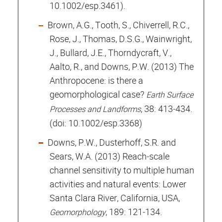
10.1002/esp.3461).
Brown, A.G., Tooth, S., Chiverrell, R.C.,
Rose, J., Thomas, D.S.G., Wainwright,
J., Bullard, J.E., Thorndycraft, V.,
Aalto, R., and Downs, P.W. (2013) The
Anthropocene: is there a
geomorphological case?
Earth Surface
, 38: 413‐434.
Processes and Landforms
(doi: 10.1002/esp.3368)
Downs, P.W., Dusterhoff, S.R. and
Sears, W.A. (2013) Reach‐scale
channel sensitivity to multiple human
activities and natural events: Lower
Santa Clara River, California, USA,
, 189: 121‐134.
Geomorphology