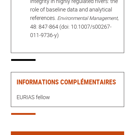
integrity in highly regulated rivers: the
role of baseline data and analytical
references.
,
Environmental Management
48: 847‐864 (doi: 10.1007/s00267‐
011‐9736‐y)
INFORMATIONS COMPLÉMENTAIRES
EURIAS fellow