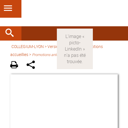
COLLEGIUM-LYON
>
Version française
> Promotions
accueillies >
Promotions antérieures