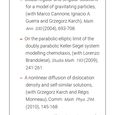
for a model of gravitating particles,
(with Marco Cannone, Ignacio A.
Guerra and Grzegorz Karch),
Math.
(2004), 693-708.
Ann. 330
On the parabolic-elliptic limit of the
doubly parabolic Keller-Segel system
modelling chemotaxis, (with Lorenzo
Brandolese),
(2009),
Studia Math. 193
241-261.
A nonlinear diffusion of dislocation
density and self-similar solutions,
(with Grzegorz Karch and Régis
Monneau), Comm.
Math. Phys. 294
(2010), 145-168.