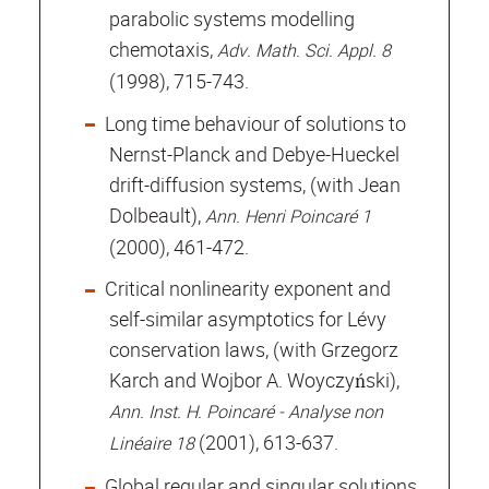
parabolic systems modelling
chemotaxis,
Adv. Math. Sci. Appl. 8
(1998), 715-743.
Long time behaviour of solutions to
Nernst-Planck and Debye-Hueckel
drift-diffusion systems, (with Jean
Dolbeault),
Ann. Henri Poincaré 1
(2000), 461-472.
Critical nonlinearity exponent and
self-similar asymptotics for Lévy
conservation laws, (with Grzegorz
Karch and Wojbor A. Woyczyński),
Ann. Inst. H. Poincaré - Analyse non
(2001), 613-637.
Linéaire 18
Global regular and singular solutions