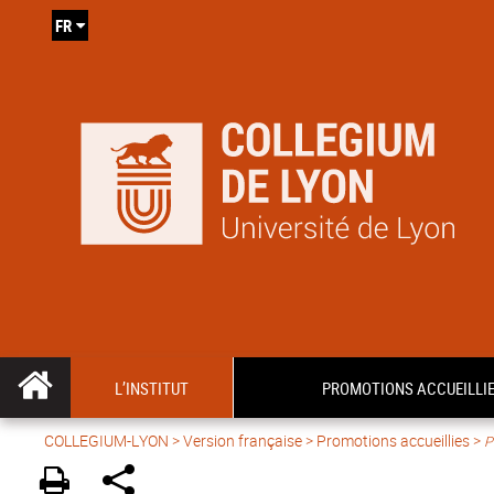
FR
L’INSTITUT
PROMOTIONS ACCUEILLI
COLLEGIUM-LYON
>
Version française
> Promotions accueillies >
P