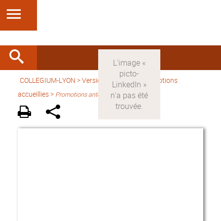
COLLEGIUM-LYON
>
Version française
> Promotions
accueillies >
Promotions antérieures