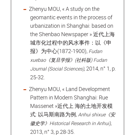
Zhenyu MOU, « A study on the
geomantic events in the process of
urbanization in Shanghai: based on
the Shenbao Newspaper » 近代上海
城市化过程中的风水事件：以《申
报》为中心(1872‐1900),
Fudan
xuebao《复旦学报》(社科版) Fudan
, 2014, n° 1, p.
Journal (Social Sciences)
25‐32.
Zhenyu MOU, « Land Development
Pattern in Modern Shanghai: Rue
Massenet »近代上 海的土地开发模
式: 以马斯南路为例,
Anhui shixue《安
,
徽史学》Historical Research in Anhui)
2013, n° 3, p.28‐35.