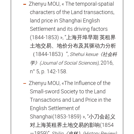
Zhenyu MOU, « The temporal‐spatial
characters of the Land transactions,
land price in Shanghai English
Settlement and its driving factors
(1844‐1853) », “上海开埠早期 英租界
土地交易、地价分布及其驱动力分析
（1844-1853）”,
Shehui kexue《社会科
, 2016,
学》(Journal of Social Sciences)
n° 5, p. 142‐158.
Zhenyu MOU, «The Influence of the
Small‐sword Society to the Land
Transactions and Land Price in the
English Settlement of
Shanghai(1853‐1859) », “小刀会起义
对上海英租界土地交易的影响(1854
—1859)”,
,
Shilin《史林》(History Review)