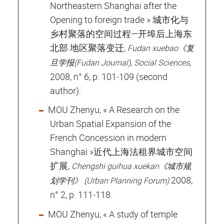
Northeastern Shanghai after the
Opening to foreign trade » 城市化与
乡村聚落的空间过程—开埠后上海东
北部 地区聚落变迁,
Fudan xuebao《复
,
,
旦学报(Fudan Journal)
Social Sciences
2008, n° 6, p. 101‐109 (second
author).
MOU Zhenyu, « A Research on the
Urban Spatial Expansion of the
French Concession in modern
Shanghai »近代上海法租界城市空间
扩展,
Chengshi guihua xuekan《城市规
2008,
划学刊》 (Urban Planning Forum)
n° 2, p. 111‐118.
MOU Zhenyu, « A study of temple