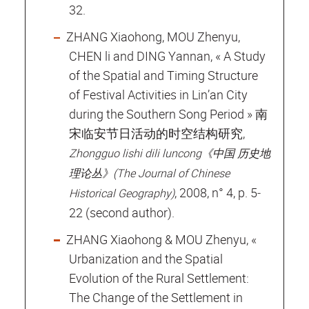
32.
ZHANG Xiaohong, MOU Zhenyu,
CHEN li and DING Yannan, « A Study
of the Spatial and Timing Structure
of Festival Activities in Lin’an City
during the Southern Song Period » 南
宋临安节日活动的时空结构研究,
Zhongguo lishi dili luncong《中国 历史地
理论丛》(The Journal of Chinese
, 2008, n° 4, p. 5‐
Historical Geography)
22 (second author).
ZHANG Xiaohong & MOU Zhenyu, «
Urbanization and the Spatial
Evolution of the Rural Settlement:
The Change of the Settlement in