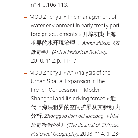
n° 4, p.106‐113.
MOU Zhenyu, « The management of
water envionment in early treaty port
foreign settlements » 开埠初期上海
租界的水环境治理，
Anhui shixue《安
,
徽史学》 (Anhui Historical Review)
2010, n° 2, p. 11‐17.
MOU Zhenyu, « An Analysis of the
Urban Spatial Expansion in the
French Concession in Modern
Shanghai and its driving forces » 近
代上海法租界的空间扩展及其驱动 力
分析,
Zhongguo lishi dili luncong《中国
历史地理论丛》 (The Journal of Chinese
, 2008, n° 4, p. 23‐
Historical Geography)