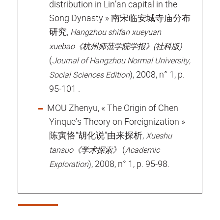
distribution in Lin’an capital in the
Song Dynasty » 南宋临安城寺庙分布
研究,
Hangzhou shifan xueyuan
xuebao《杭州师范学院学报》(社科版)
(
Journal of Hangzhou Normal University,
), 2008, n° 1, p.
Social Sciences Edition
95‐101 .
MOU Zhenyu, « The Origin of Chen
Yinque’s Theory on Foreignization »
陈寅恪“胡化说”由来探析,
Xueshu
(
tansuo
《学术探索》
Academic
), 2008, n° 1, p. 95‐98.
Exploration