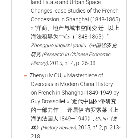
land Estate and Urban Space
Changes: case Studies of the French
Concession in Shanghai (1848‐1865)
» “洋商、地产与城市空间变 迁—以上
海法租界为中心（1848‐1865）”,
Zhongguo jingjishi yanjiu《中国经济 史
研究 (Research in Chinese Economic
, 2015, n° 4, p. 26‐38.
History)
Zhenyu MOU, « Masterpiece of
Overseas in Modern China History—
on French in Shanghai 1849‐1949 by
Guy Brossollet » “近代中国外侨研究
的一部力作——评居伊·布罗索莱《上
海的法国人1849—1949》,
Shilin《史
, 2015, n° 2, p. 213‐
林》(History Review)
218.