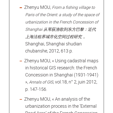
Zhenyu MOU,
From a fishing village to
Paris of the Orient: a study of the space of
urbanization in the French Concession of
Shanghai
从苇荻渔歌到东方巴黎：近代
，
上海法租界城市化空间过程研究
Shanghai, Shanghai shudian
chubanshe, 2012, 613 p.
Zhenyu MOU, « Using cadastral maps
in historical GIS research: the French
Concession in Shanghai (1931‐1941)
»,
, vol.18, n° 2, juin 2012,
Annals of GIS
p. 147‐156.
Zhenyu MOU, « An analysis of the
urbanization process in the ‘External
Road Area’ of the French Concession