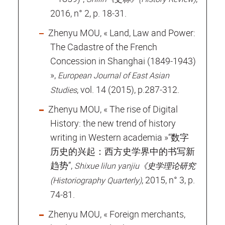
2016, n° 2, p. 18‐31.
Zhenyu MOU, « Land, Law and Power:
The Cadastre of the French
Concession in Shanghai (1849‐1943)
»,
European Journal of East Asian
, vol. 14 (2015), p.287‐312.
Studies
Zhenyu MOU, « The rise of Digital
History: the new trend of history
writing in Western academia »“数字
历史的兴起：西方史学界中的书写新
趋势”,
Shixue lilun yanjiu《史学理论研究
, 2015, n° 3, p.
(Historiography Quarterly)
74‐81.
Zhenyu MOU, « Foreign merchants,