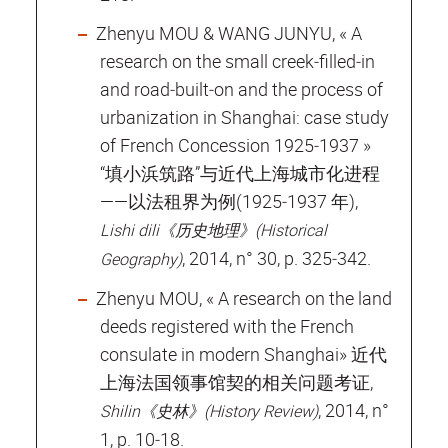
Zhenyu MOU & WANG JUNYU, « A
research on the small creek‐filled‐in
and road‐built‐on and the process of
urbanization in Shanghai: case study
of French Concession 1925‐1937 »
“填小浜筑路”与近代上海城市化进程
——以法租界为例(1925‐1937 年),
Lishi dili《历史地理》(Historical
, 2014, n° 30, p. 325‐342.
Geography)
Zhenyu MOU, « A research on the land
deeds registered with the French
consulate in modern Shanghai» 近代
上海法国领事馆契的相关问题考证,
, 2014, n°
Shilin《史林》(History Review)
1, p. 10‐18.