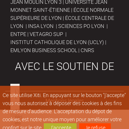
JEAN MOULIN LYON 3 | UNIVERSITÉ JEAN
MONNET SAINT-ÉTIENNE | ÉCOLE NORMALE
SUPÉRIEURE DE LYON | ÉCOLE CENTRALE DE
LYON | INSA LYON | SCIENCES PO LYON |
ENTPE | VETAGRO SUP |
INSTITUT CATHOLIQUE DE LYON (UCLY) |
EMLYON BUSINESS SCHOOL | CNRS
AVEC LE SOUTIEN DE
Ce site utilise Xiti. En appuyant sur le bouton "j'accepte"
Mentions légales
vous nous autorisez à déposer des cookies à des fins
de mesure d'audience. L'acceptation du dépot de
cookies, est notre unique moyen pour améliorer votre
confort sur le site.
J'accepte
Je refuse