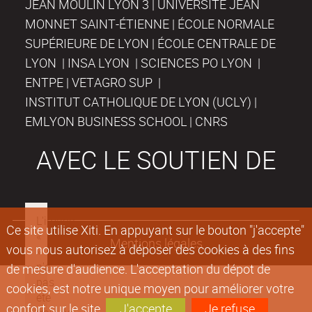
JEAN MOULIN LYON 3 | UNIVERSITÉ JEAN
MONNET SAINT-ÉTIENNE | ÉCOLE NORMALE
SUPÉRIEURE DE LYON | ÉCOLE CENTRALE DE
LYON | INSA LYON | SCIENCES PO LYON |
ENTPE | VETAGRO SUP |
INSTITUT CATHOLIQUE DE LYON (UCLY) |
EMLYON BUSINESS SCHOOL | CNRS
AVEC LE SOUTIEN DE
Ce site utilise Xiti. En appuyant sur le bouton "j'accepte"
Mentions légales
vous nous autorisez à déposer des cookies à des fins
de mesure d'audience. L'acceptation du dépot de
cookies, est notre unique moyen pour améliorer votre
confort sur le site.
J'accepte
Je refuse