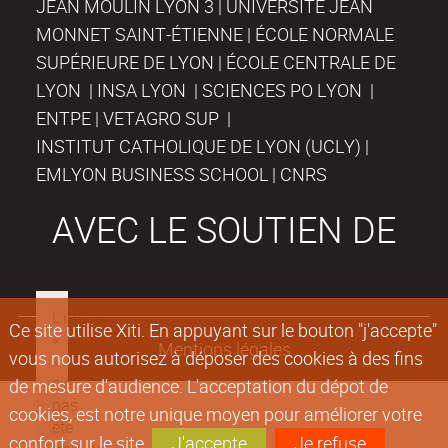
JEAN MOULIN LYON 3 | UNIVERSITÉ JEAN
MONNET SAINT-ÉTIENNE | ÉCOLE NORMALE
SUPÉRIEURE DE LYON | ÉCOLE CENTRALE DE
LYON | INSA LYON | SCIENCES PO LYON |
ENTPE | VETAGRO SUP |
INSTITUT CATHOLIQUE DE LYON (UCLY) |
EMLYON BUSINESS SCHOOL | CNRS
AVEC LE SOUTIEN DE
Ce site utilise Xiti. En appuyant sur le bouton "j'accepte"
Mentions légales
vous nous autorisez à déposer des cookies à des fins
de mesure d'audience. L'acceptation du dépot de
cookies, est notre unique moyen pour améliorer votre
confort sur le site.
J'accepte
Je refuse