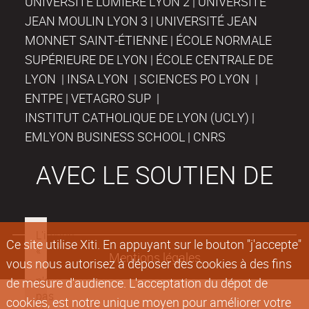
UNIVERSITÉ LUMIÈRE LYON 2 | UNIVERSITÉ
JEAN MOULIN LYON 3 | UNIVERSITÉ JEAN
MONNET SAINT-ÉTIENNE | ÉCOLE NORMALE
SUPÉRIEURE DE LYON | ÉCOLE CENTRALE DE
LYON | INSA LYON | SCIENCES PO LYON |
ENTPE | VETAGRO SUP |
INSTITUT CATHOLIQUE DE LYON (UCLY) |
EMLYON BUSINESS SCHOOL | CNRS
AVEC LE SOUTIEN DE
Ce site utilise Xiti. En appuyant sur le bouton "j'accepte"
Mentions légales
vous nous autorisez à déposer des cookies à des fins
de mesure d'audience. L'acceptation du dépot de
cookies, est notre unique moyen pour améliorer votre