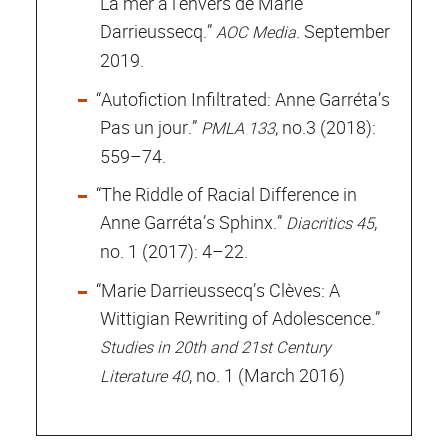
La mer à l’envers de Marie
Darrieussecq.”
. September
AOC Media
2019.
“Autofiction Infiltrated: Anne Garréta’s
Pas un jour.”
, no.3 (2018):
PMLA 133
559–74.
“The Riddle of Racial Difference in
Anne Garréta’s Sphinx.”
,
Diacritics 45
no. 1 (2017): 4–22.
“Marie Darrieussecq’s Clèves: A
Wittigian Rewriting of Adolescence.”
Studies in 20th and 21st Century
, no. 1 (March 2016)
Literature 40