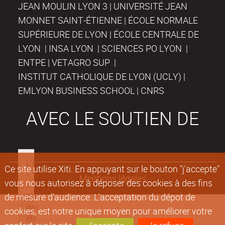
JEAN MOULIN LYON 3 | UNIVERSITÉ JEAN
MONNET SAINT-ÉTIENNE | ÉCOLE NORMALE
SUPÉRIEURE DE LYON | ÉCOLE CENTRALE DE
LYON | INSA LYON | SCIENCES PO LYON |
ENTPE | VETAGRO SUP |
INSTITUT CATHOLIQUE DE LYON (UCLY) |
EMLYON BUSINESS SCHOOL | CNRS
AVEC LE SOUTIEN DE
Ce site utilise Xiti. En appuyant sur le bouton "j'accepte"
Mentions légales
vous nous autorisez à déposer des cookies à des fins
de mesure d'audience. L'acceptation du dépot de
cookies, est notre unique moyen pour améliorer votre