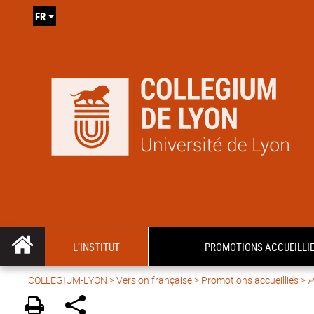
FR
L’INSTITUT
PROMOTIONS ACCUEILLI
COLLEGIUM-LYON
>
Version française
> Promotions accueillies >
P