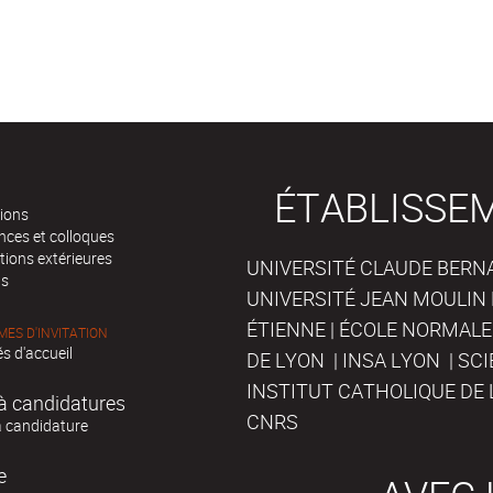
ÉTABLISSE
tions
nces et colloques
tions extérieures
UNIVERSITÉ CLAUDE BERNAR
ts
UNIVERSITÉ JEAN MOULIN 
ÉTIENNE | ÉCOLE NORMALE
ES D'INVITATION
s d'accueil
DE LYON | INSA LYON | SC
INSTITUT CATHOLIQUE DE 
à candidatures
CNRS
à candidature
e