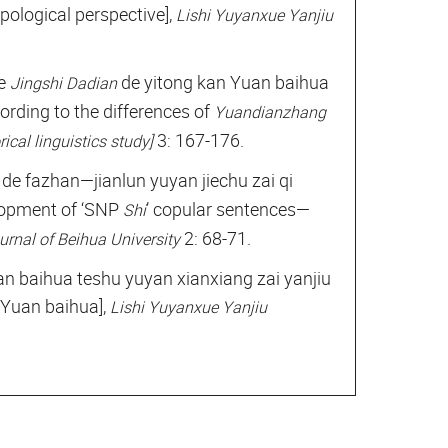
ypological perspective],
Lishi Yuyanxue Yanjiu
e
de yitong kan Yuan baihua
Jingshi Dadian
ording to the differences of
Yuandianzhang
3: 167-176.
ical linguistics study]
 de fazhan—jianlun yuyan jiechu zai qi
lopment of ‘SNP
’ copular sentences—
Shi
2: 68-71.
urnal of Beihua University
baihua teshu yuyan xianxiang zai yanjiu
n Yuan baihua],
Lishi Yuyanxue Yanjiu