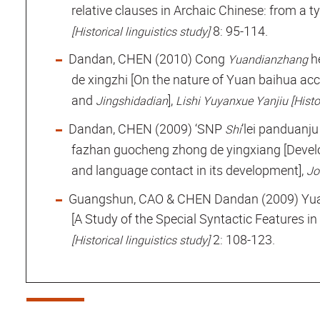
relative clauses in Archaic Chinese: from a t
8: 95-114.
[Historical linguistics study]
Dandan, CHEN (2010) Cong
h
Yuandianzhang
de xingzhi [On the nature of Yuan baihua acc
and
],
Jingshidadian
Lishi Yuyanxue Yanjiu [Histor
Dandan, CHEN (2009) ‘SNP
’lei panduanju
Shi
fazhan guocheng zhong de yingxiang [Deve
and language contact in its development],
Jo
Guangshun, CAO & CHEN Dandan (2009) Yuan 
[A Study of the Special Syntactic Features i
2: 108-123.
[Historical linguistics study]