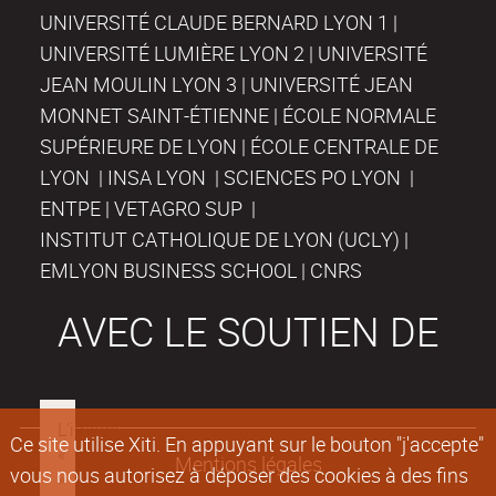
UNIVERSITÉ CLAUDE BERNARD LYON 1 |
UNIVERSITÉ LUMIÈRE LYON 2 | UNIVERSITÉ
JEAN MOULIN LYON 3 | UNIVERSITÉ JEAN
MONNET SAINT-ÉTIENNE | ÉCOLE NORMALE
SUPÉRIEURE DE LYON | ÉCOLE CENTRALE DE
LYON | INSA LYON | SCIENCES PO LYON |
ENTPE | VETAGRO SUP |
INSTITUT CATHOLIQUE DE LYON (UCLY) |
EMLYON BUSINESS SCHOOL | CNRS
AVEC LE SOUTIEN DE
Ce site utilise Xiti. En appuyant sur le bouton "j'accepte"
Mentions légales
vous nous autorisez à déposer des cookies à des fins