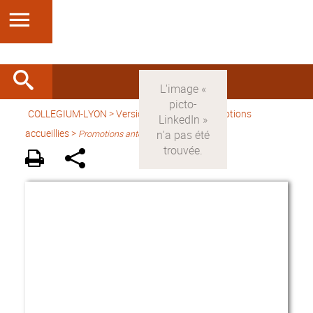
COLLEGIUM-LYON
>
Version française
> Promotions
accueillies >
Promotions antérieures