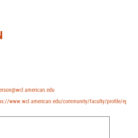
N
erson@wcl.american.edu
ps://www.wcl.american.edu/community/faculty/profile/eppers