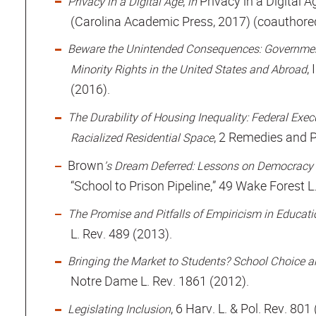
,
Privacy in a Digital 
Privacy in a Digital Age
in
(Carolina Academic Press, 2017) (coauthore
Beware the Unintended Consequences: Government
,
Minority Rights in the United States and Abroad
(2016).
The Durability of Housing Inequality: Federal Exe
, 2 Remedies and P
Racialized Residential Space
Brown
’s Dream Deferred: Lessons on Democracy 
“School to Prison Pipeline,” 49 Wake Forest L
The Promise and Pitfalls of Empiricism in Educati
L. Rev. 489 (2013).
Bringing the Market to Students? School Choice a
Notre Dame L. Rev. 1861 (2012).
, 6 Harv. L. & Pol. Rev. 801
Legislating Inclusion