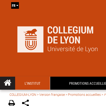
FR
L’INSTITUT
PROMOTIONS ACCUEILLI
COLLEGIUM-LYON
>
Version française
> Promotions accueillies >
P