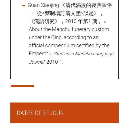
Guan Xiaojing 《清代滿族的喪葬習俗
——從<禦制增訂清文鑒>談起》，
《滿語研究》，2010 年第1 期 。«
About the Manchu funerary custom
under the Qing, according to an
official compendium certified by the
Emperor »,
Studies in Manchu Language
, 2010‐1.
Journal
DATES DE SEJOUR