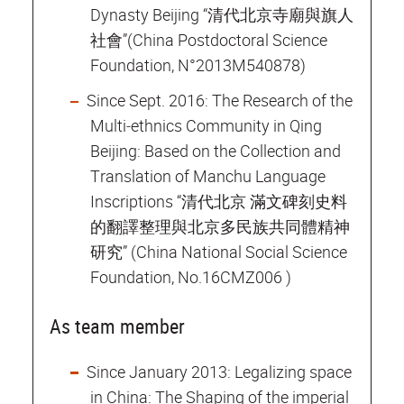
Dynasty Beijing “清代北京寺廟與旗人
社會”(China Postdoctoral Science
Foundation, N°2013M540878)
Since Sept. 2016: The Research of the
Multi‐ethnics Community in Qing
Beijing: Based on the Collection and
Translation of Manchu Language
Inscriptions “清代北京 滿文碑刻史料
的翻譯整理與北京多民族共同體精神
研究” (China National Social Science
Foundation, No.16CMZ006 )
As team member
Since January 2013: Legalizing space
in China: The Shaping of the imperial