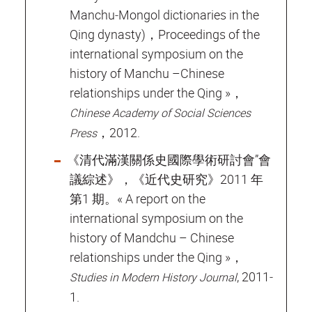
Manchu‐Mongol dictionaries in the
Qing dynasty)，Proceedings of the
international symposium on the
history of Manchu –Chinese
relationships under the Qing »，
Chinese Academy of Social Sciences
，2012.
Press
《清代滿漢關係史國際學術研討會”會
議綜述》，《近代史研究》2011 年
第1 期。« A report on the
international symposium on the
history of Mandchu – Chinese
relationships under the Qing »，
, 2011‐
Studies in Modern History Journal
1.