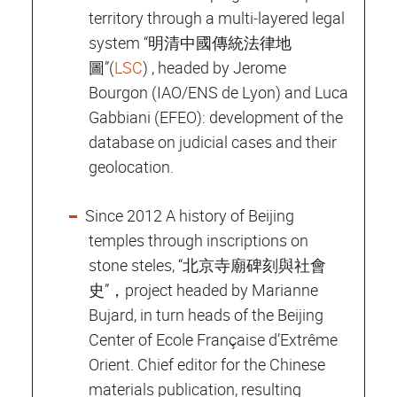
territory through a multi‐layered legal
system “明清中國傳統法律地
圖”(
LSC
) , headed by Jerome
Bourgon (IAO/ENS de Lyon) and Luca
Gabbiani (EFEO): development of the
database on judicial cases and their
geolocation.
Since 2012 A history of Beijing
temples through inscriptions on
stone steles, “北京寺廟碑刻與社會
史”，project headed by Marianne
Bujard, in turn heads of the Beijing
Center of Ecole Française d’Extrême
Orient. Chief editor for the Chinese
materials publication, resulting