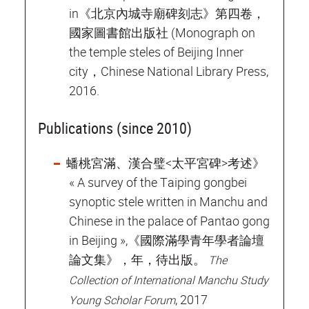
in《北京內城寺廟碑刻志》第四卷，
國家圖書館出版社 (Monograph on
the temple steles of Beijing Inner
city，Chinese National Library Press,
2016.
Publications (since 2010)
蟠桃宮滿、漢合璧<太平宮碑>考述》
« A survey of the Taiping gongbei
synoptic stele written in Manchu and
Chinese in the palace of Pantao gong
in Beijing »,《國際滿學青年學者論壇
論文集》，年，待出版。
The
Collection of International Manchu Study
, 2017
Young Scholar Forum