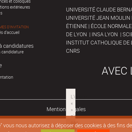
nces et colloques
tions extérieures
UNIVERSITÉ CLAUDE BERNAR
ts
UNIVERSITÉ JEAN MOULIN 
ÉTIENNE | ÉCOLE NORMALE
ES D'INVITATION
s d'accueil
DE LYON | INSA LYON | SC
INSTITUT CATHOLIQUE DE 
à candidatures
CNRS
à candidature
e
AVEC 
ntation
Mentions légales
epte" vous nous autorisez à déposer des cookies à des fins 