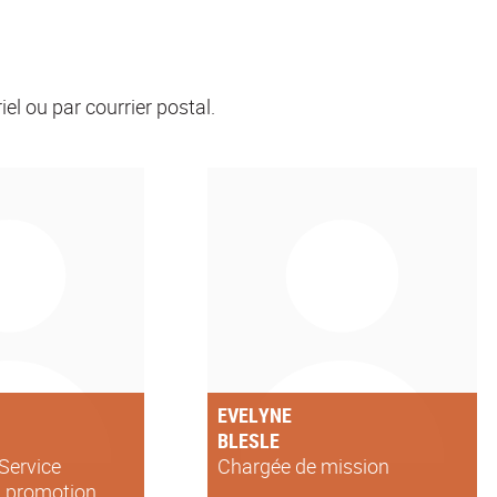
el ou par courrier postal.
EVELYNE
BLESLE
 Service
Chargée de mission
et promotion