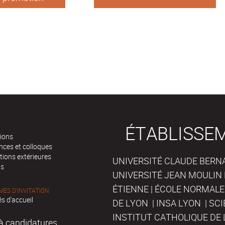
 de l’Université
ÉTABLISSE
tions
nces et colloques
tions extérieures
UNIVERSITÉ CLAUDE BERNAR
ts
UNIVERSITÉ JEAN MOULIN 
ÉTIENNE | ÉCOLE NORMALE
ES D'INVITATION
s d'accueil
DE LYON | INSA LYON | SC
INSTITUT CATHOLIQUE DE 
à candidatures