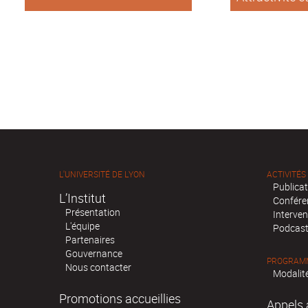
internationale
de Lyon
L'UNIVERSITÉ DE LYON
ACTIVITÉS
Publica
L’Institut
Confére
Présentation
Interven
L'équipe
Podcas
Partenaires
Gouvernance
PROGRAMM
Nous contacter
Modalité
Promotions accueillies
Appels 