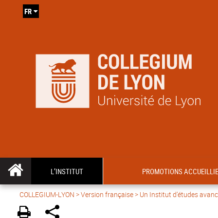
FR
L’INSTITUT
PROMOTIONS ACCUEILLI
COLLEGIUM-LYON
>
Version française
> Un Institut d’études avan