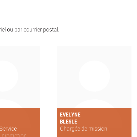
el ou par courrier postal.
EVELYNE
BLESLE
 Service
Chargée de mission
et promotion