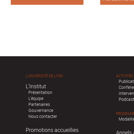
internationale
de Lyon
L'UNIVERSITÉ DE LYON
ACTIVITÉS
Publica
L’Institut
Confére
Présentation
Interven
L'équipe
Podcas
Partenaires
Gouvernance
PROGRAMM
Nous contacter
Modalité
Promotions accueillies
Appels 