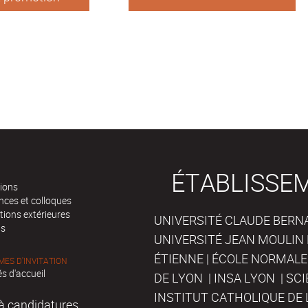
 de l’Université
ÉTABLISSE
tions
nces et colloques
tions extérieures
UNIVERSITÉ CLAUDE BERNAR
ts
UNIVERSITÉ JEAN MOULIN 
ÉTIENNE | ÉCOLE NORMALE
ES D'INVITATION
s d'accueil
DE LYON | INSA LYON | SC
INSTITUT CATHOLIQUE DE 
à candidatures