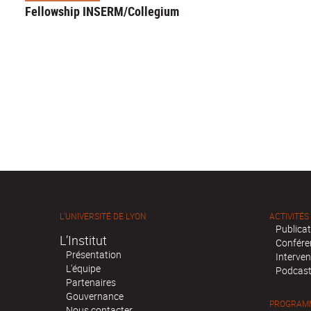
Fellowship INSERM/Collegium
L'UNIVERSITÉ DE LYON
ACTIVITÉS
Publica
L’Institut
Confére
Présentation
Interven
L'équipe
Podcas
Partenaires
Gouvernance
PROGRAMM
Nous contacter