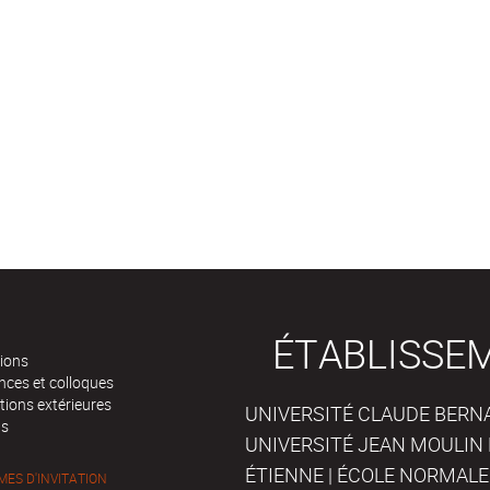
ÉTABLISSE
tions
nces et colloques
tions extérieures
UNIVERSITÉ CLAUDE BERNAR
ts
UNIVERSITÉ JEAN MOULIN 
ÉTIENNE | ÉCOLE NORMALE
ES D'INVITATION