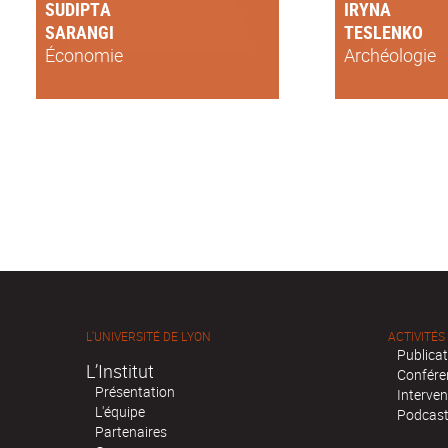
SUDIPTA
IRYNA
SARANGI
TESLENKO
Économie
Archéologie
L'UNIVERSITÉ DE LYON
ACTIVITÉS
Publica
L’Institut
Confére
Présentation
Interven
L'équipe
Podcas
Partenaires