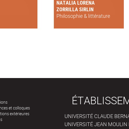
NATALIA LORENA
ZORRILLA SIRLIN
Philosophie & littérature
ÉTABLISSE
tions
nces et colloques
tions extérieures
UNIVERSITÉ CLAUDE BERNAR
ts
UNIVERSITÉ JEAN MOULIN 