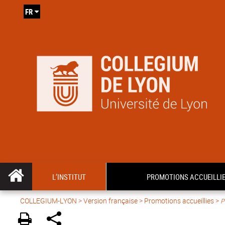
FR
L’INSTITUT
PROMOTIONS ACCUEILLI
COLLEGIUM-LYON
>
Version française
> Promotions accueillies >
P