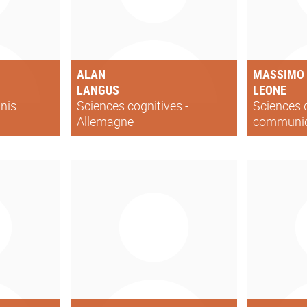
ALAN
MASSIMO
LANGUS
LEONE
nis
Sciences cognitives -
Sciences 
Allemagne
communica