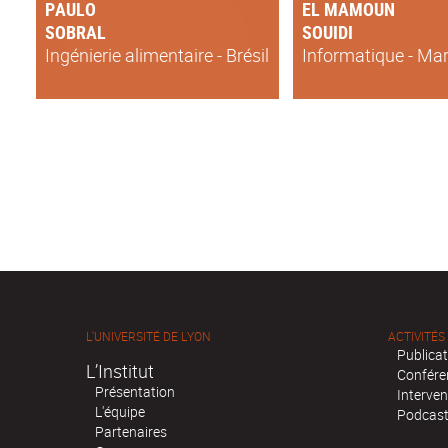
PAULO
EL MAMOUN
SOBRAL
SOUIDI
Ingénierie alimentaire - Brésil
Informatique - Ma
L'UNIVERSITÉ DE LYON
ACTIVITÉS
Publica
L’Institut
Confére
Présentation
Interven
L'équipe
Podcas
Partenaires