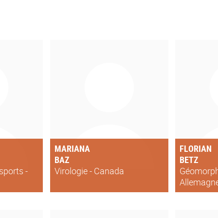
MARIANA
FLORIAN
BAZ
BETZ
sports -
Virologie - Canada
Géomorpho
Allemagn