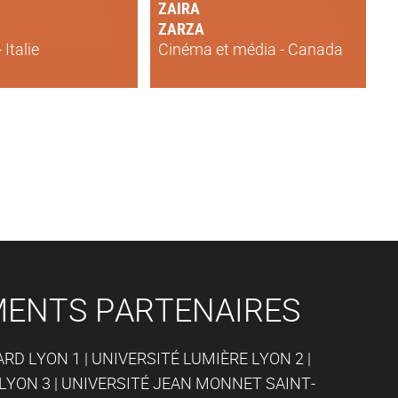
ZAIRA
ZARZA
 Italie
Cinéma et média - Canada
MENTS PARTENAIRES
D LYON 1 | UNIVERSITÉ LUMIÈRE LYON 2 |
LYON 3 | UNIVERSITÉ JEAN MONNET SAINT-