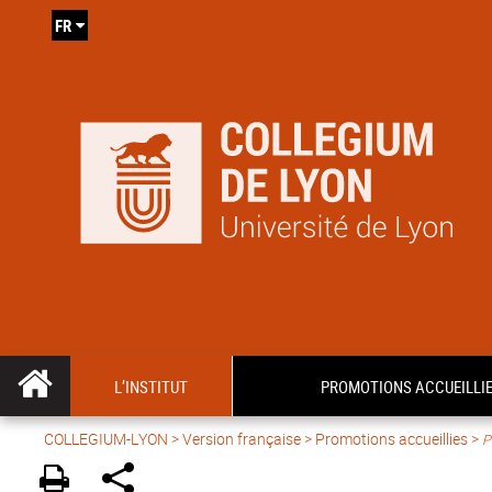
FR
L’INSTITUT
PROMOTIONS ACCUEILLI
COLLEGIUM-LYON
>
Version française
> Promotions accueillies >
P