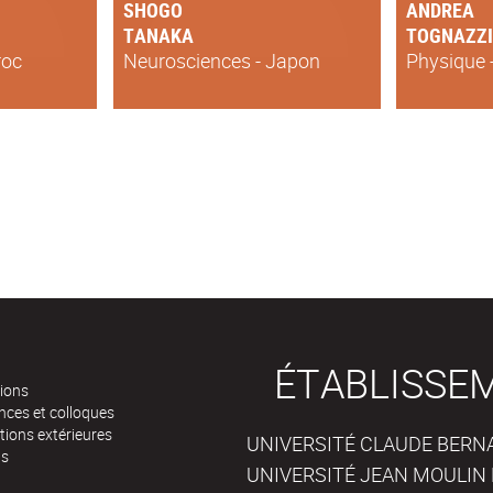
SHOGO
ANDREA
TANAKA
TOGNAZZI
roc
Neurosciences - Japon
Physique -
ÉTABLISSE
tions
nces et colloques
tions extérieures
UNIVERSITÉ CLAUDE BERNAR
ts
UNIVERSITÉ JEAN MOULIN 