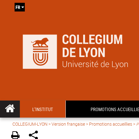
FR
L’INSTITUT
PROMOTIONS ACCUEILLI
COLLEGIUM-LYON
>
Version française
> Promotions accueillies >
P