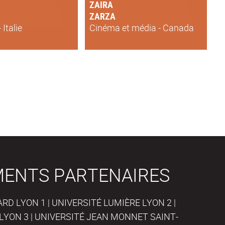
ZAIRA
ZARZA
 Italie
Cinéma et média - Canada
MENTS PARTENAIRES
D LYON 1 | UNIVERSITÉ LUMIÈRE LYON 2 |
LYON 3 | UNIVERSITÉ JEAN MONNET SAINT-