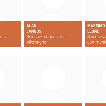
ALAN
MASSIMO
LANGUS
LEONE
nis
Sciences cognitives -
Sciences 
Allemagne
communica