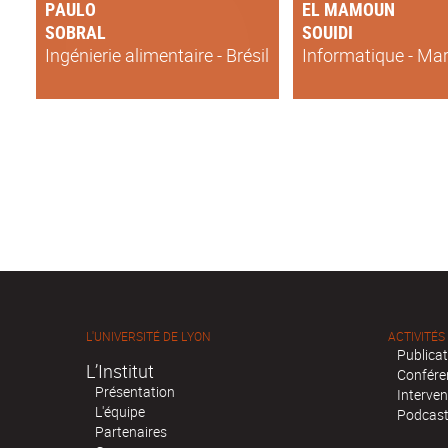
PAULO
EL MAMOUN
SOBRAL
SOUIDI
Ingénierie alimentaire - Brésil
Informatique - Ma
L'UNIVERSITÉ DE LYON
ACTIVITÉS
Publica
L’Institut
Confére
Présentation
Interven
L'équipe
Podcas
Partenaires