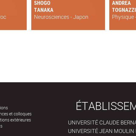
SHOGO
ANDREA
TANAKA
TOGNAZZI
roc
Neurosciences - Japon
Physique -
ÉTABLISSE
tions
nces et colloques
tions extérieures
UNIVERSITÉ CLAUDE BERNAR
ts
UNIVERSITÉ JEAN MOULIN 