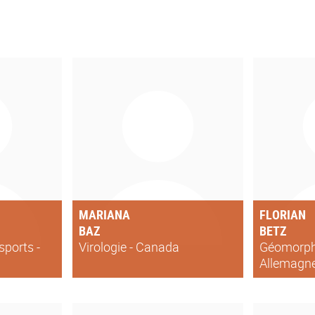
MARIANA
FLORIAN
BAZ
BETZ
sports -
Virologie - Canada
Géomorpho
Allemagn