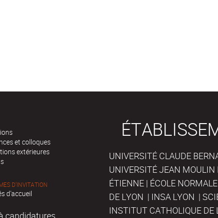
ÉTABLISSE
tions
nces et colloques
tions extérieures
UNIVERSITÉ CLAUDE BERNAR
ts
UNIVERSITÉ JEAN MOULIN 
ÉTIENNE | ÉCOLE NORMALE
ES D'INVITATION
s d'accueil
DE LYON | INSA LYON | SC
INSTITUT CATHOLIQUE DE 
à candidatures