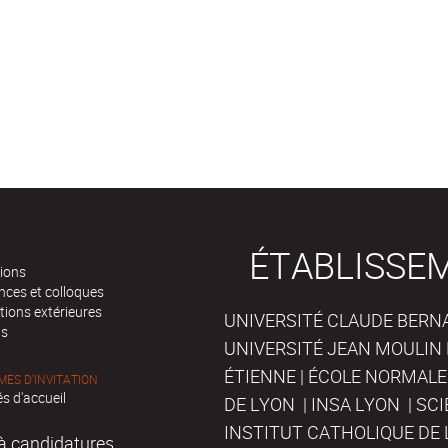
ÉTABLISSE
tions
nces et colloques
tions extérieures
UNIVERSITÉ CLAUDE BERNAR
ts
UNIVERSITÉ JEAN MOULIN 
ÉTIENNE | ÉCOLE NORMALE
ES D'INVITATION
s d'accueil
DE LYON | INSA LYON | SC
INSTITUT CATHOLIQUE DE 
à candidatures