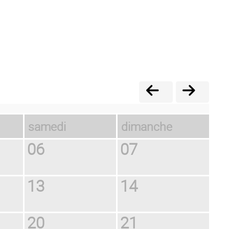
samedi
dimanche
06
07
13
14
20
21