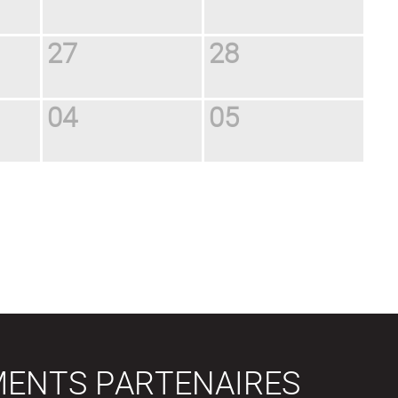
27
28
04
05
MENTS PARTENAIRES