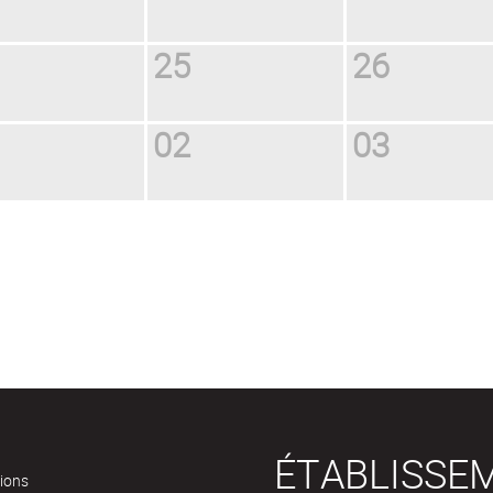
25
26
02
03
ÉTABLISSE
tions