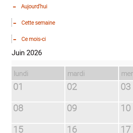
Aujourd'hui
Cette semaine
Ce mois-ci
juin 2026
lundi
mardi
me
01
02
03
08
09
10
15
16
17