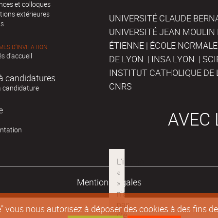
nces et colloques
tions extérieures
UNIVERSITÉ CLAUDE BERNAR
ts
UNIVERSITÉ JEAN MOULIN 
ÉTIENNE | ÉCOLE NORMALE
ES D'INVITATION
s d'accueil
DE LYON | INSA LYON | SC
INSTITUT CATHOLIQUE DE 
à candidatures
CNRS
à candidature
e
AVEC 
ntation
Mentions légales
epte" vous nous autorisez à déposer des cookies à des fins 