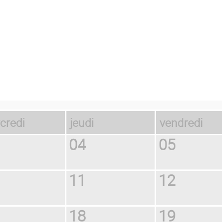
rcredi
jeudi
vendredi
04
05
11
12
18
19