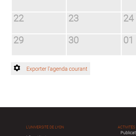
22
23
24
29
30
01
Exporter l'agenda courant
L'UNIVERSITÉ DE LYON
ACTIVITÉS
Publica