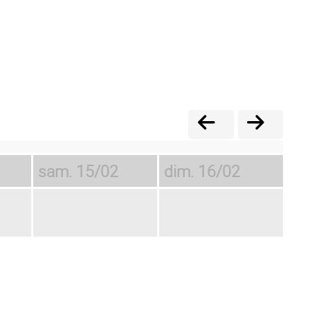
sam.
15/02
dim.
16/02