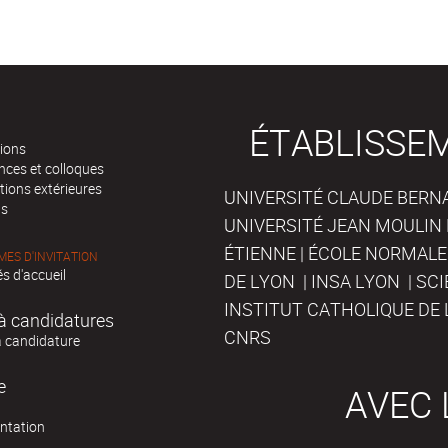
ÉTABLISSE
tions
nces et colloques
tions extérieures
UNIVERSITÉ CLAUDE BERNAR
ts
UNIVERSITÉ JEAN MOULIN 
ÉTIENNE | ÉCOLE NORMALE
ES D'INVITATION
s d'accueil
DE LYON | INSA LYON | SC
INSTITUT CATHOLIQUE DE 
à candidatures
CNRS
à candidature
e
AVEC 
ntation