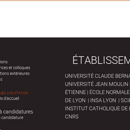
ÉTABLISSE
tions
nces et colloques
tions extérieures
UNIVERSITÉ CLAUDE BERNAR
ts
UNIVERSITÉ JEAN MOULIN 
ÉTIENNE | ÉCOLE NORMALE
ES D'INVITATION
s d'accueil
DE LYON | INSA LYON | SC
INSTITUT CATHOLIQUE DE 
à candidatures
CNRS
à candidature