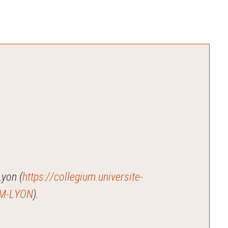
Lyon (
https://collegium.universite-
IUM-LYON
).