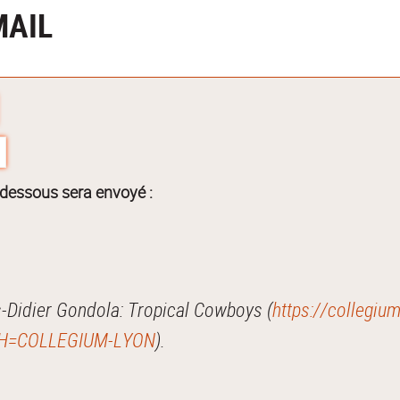
MAIL
-dessous sera envoyé :
-Didier Gondola: Tropical Cowboys (
https://collegium
?RH=COLLEGIUM-LYON
).