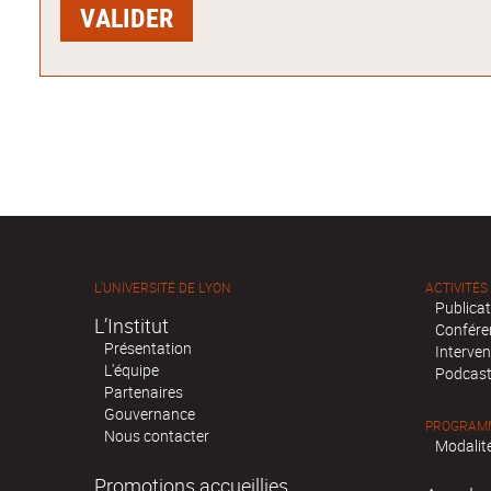
L'UNIVERSITÉ DE LYON
ACTIVITÉS
Publica
L’Institut
Confére
Présentation
Interven
L'équipe
Podcas
Partenaires
Gouvernance
PROGRAMM
Nous contacter
Modalité
Promotions accueillies