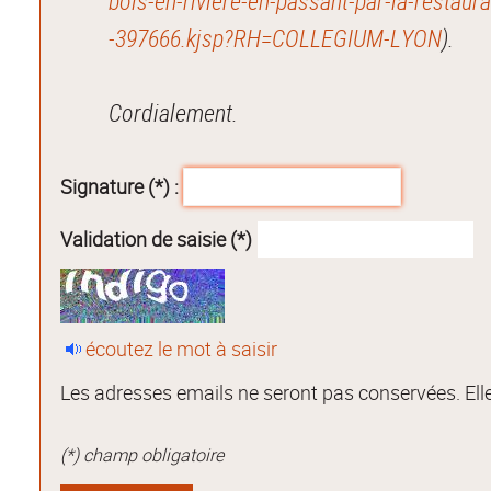
bois-en-riviere-en-passant-par-la-restau
-397666.kjsp?RH=COLLEGIUM-LYON
).
Cordialement.
Signature (*) :
Validation de saisie (*)
écoutez le mot à saisir
Les adresses emails ne seront pas conservées. Elle
(*) champ obligatoire