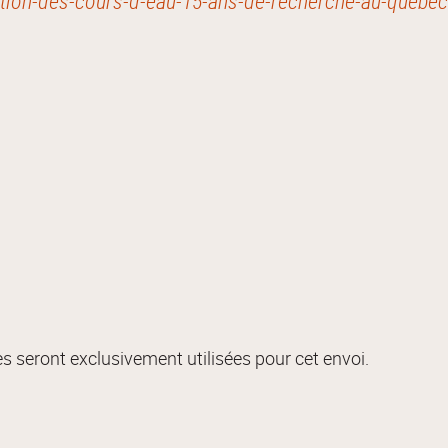
ration-des-cours-d-eau-15-ans-de-recherche-au-quebec
s seront exclusivement utilisées pour cet envoi.