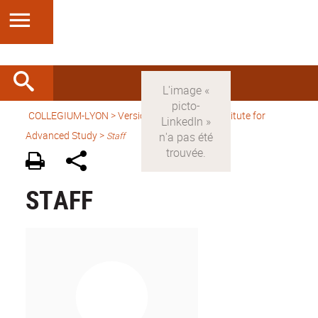
COLLEGIUM-LYON
>
Version anglaise
> An Institute for
Advanced Study >
Staff
STAFF