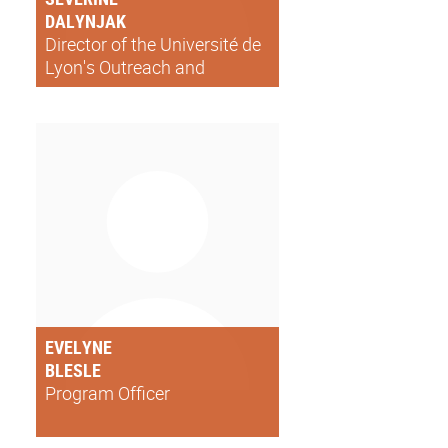
DALYNJAK
Director of the Université de
Lyon's Outreach and
international affairs
EVELYNE
BLESLE
Program Officer