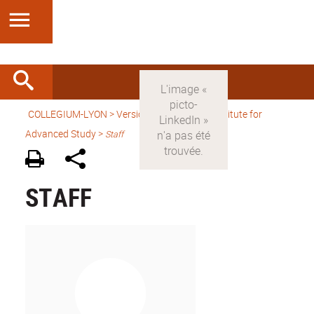
COLLEGIUM-LYON
>
Version anglaise
> An Institute for
Advanced Study >
Staff
STAFF