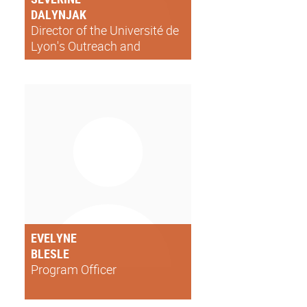
DALYNJAK
Director of the Université de
Lyon's Outreach and
international affairs
EVELYNE
BLESLE
Program Officer