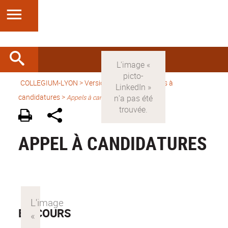
COLLEGIUM-LYON
>
Version française
> Appels à
candidatures >
Appels à candidature
APPEL À CANDIDATURES
EN COURS