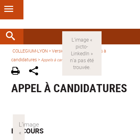
COLLEGIUM-LYON
>
Version française
> Appels à
candidatures >
Appels à candidature
APPEL À CANDIDATURES
EN COURS