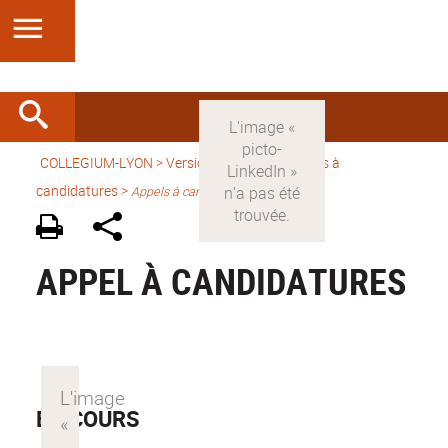
COLLEGIUM-LYON
>
Version française
> Appels à
candidatures >
Appels à candidature
APPEL À CANDIDATURES
EN COURS