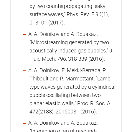
by two counterpropagating leaky
surface waves,” Phys. Rev. E 96(1),
013101 (2017).
A. A. Doinikov and A. Bouakaz,
“Microstreaming generated by two
acoustically induced gas bubbles,” J.
Fluid Mech. 796, 318-339 (2016).
A. A. Doinikov, F. Mekki-Berrada, P.
Thibault and P. Marmottant, “Lamb-
type waves generated by a cylindrical
bubble oscillating between two
planar elastic walls,” Proc. R. Soc. A
472(2188), 20160031 (2016).
A. A. Doinikov and A. Bouakaz,
“Interaction of an ultrasound-