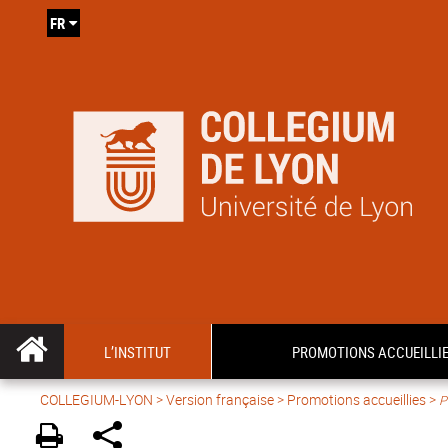
FR
L’INSTITUT
PROMOTIONS ACCUEILLI
COLLEGIUM-LYON
>
Version française
> Promotions accueillies >
P