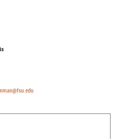
is
mman@fsu.edu